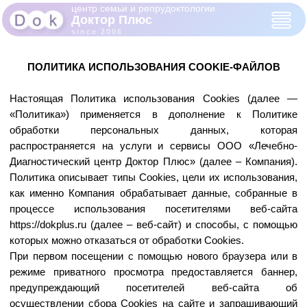
центр семьи и репрудоктологии
Доктор Плюс
since 2006
ПОЛИТИКА ИСПОЛЬЗОВАНИЯ СOOKIE-ФАЙЛОВ
Настоящая Политика использования Сookies (далее —
«Политика») применяется в дополнение к Политике
обработки персональных данных, которая
распространяется на услуги и сервисы ООО «Лечебно-
Диагностический центр Доктор Плюс» (далее – Компания).
Политика описывает типы Сookies, цели их использования,
как именно Компания обрабатывает данные, собранные в
процессе использования посетителями веб-сайта
https://dokplus.ru (далее – веб-сайт) и способы, с помощью
которых можно отказаться от обработки Сookies.
При первом посещении с помощью нового браузера или в
режиме приватного просмотра предоставляется баннер,
предупреждающий посетителей веб-сайта об
осуществлении сбора Сookies на сайте и запрашивающий
Ваше согласие на обработку Сookies.
Нажимая кнопку «Принять» или продолжая пользоваться
веб-сайтом Вы даете свое согласие на обработку Ваших
Сookies. Вы также можете отказаться от обработки Сookies,
однако такой отказ может привести к некорректной работе
веб-сайта.
1. Что такое Cookies?