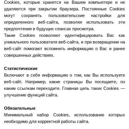
субъекта персональных данных, пожалуйста, свяжитесь с
нами по электронной почте: Dokplus57@yandex.ru.
ОБЩАЯ ИНФОРМАЦИЯ
График работы:
Пн-Пт 8.00-19.00
Сб 9.00-15.00
УСЛУГИ
Урология
Вс выходной
Адрес и контакты:
Андрология
г. Орёл, ул. 2-я Посадская, д. 4
Гинекология
Эндокринология
тел. 8 (910) 308-89-03