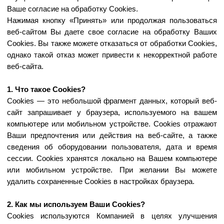
Сookies — это небольшой фрагмент данных, который веб-
сайт запрашивает у браузера, используемого на вашем
компьютере или мобильном устройстве. Cookies отражают
Ваши предпочтения или действия на веб-сайте, а также
сведения об оборудовании пользователя, дата и время
сессии. Сookies хранятся локально на Вашем компьютере
или мобильном устройстве. При желании Вы можете
удалить сохраненные Сookies в настройках браузера.
2. Как мы используем Ваши Cookies?
Сookies используются Компанией в целях улучшения
работы веб-сайта.
Сведения о действиях пользователей веб-сайта
обрабатываются для совершенствования услуг Компании,
определения предпочтений пользователя, используются
для улучшения персонализации и интерактивности в
предоставлении целевой информации по услугам на сайте
Компании.
3. Как мы обрабатываем Ваши Cookies?
Веб-сайт обрабатывает полученные данные, через
использование метрической программы Яндекс.Метрика.
Третьи лица не имеют доступа к Cookies веб-сайта.
Информация, собранная с помощью cookie, не раскрывает
личность пользователя, но может помочь улучшить работу
веб-сайта. Информация об использовании веб-сайта,
собранная с помощью cookie, будет передана Яндексу и