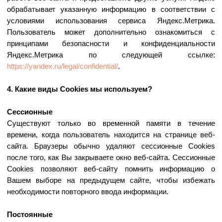
предпочтения в будущих сеансах просмотра.
Такие Cookies позволяют идентифицировать Вас как
уникального пользователя веб-сайта, и при возвращении на
веб-сайт помогают вспомнить информацию о Вас и ранее
совершенных действиях.
Статистические
Включают в себя информацию о том, как Вы используете
веб-сайт. Например, какие страницы Вы посещаете, по
каким ссылкам переходите. Главная цель таких Cookies —
улучшение функций сайта.
Обязательные
Минимальный набор Cookies, использование которых
необходимо для корректной работы сайта.
5. Как отказаться от обработки Сookies?
Вы можете отказаться от обработки Cookies в настройках
своего браузера (просим Вас ознакомиться с данной
возможностью в разделе «Справка» вашего браузера). В
таком случае наш сайт будет использовать только те
Cookies, которые строго необходимы для
функционирования сайта и предлагаемых им сервисов.
6. Как с нами связаться?
В случае возникновения вопросов, связанных с обработкой
ваших персональных данных или реализации прав