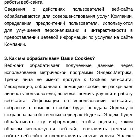
сохранена на собственных серверах Яндекса. Яндекс будет
обрабатывать эту информацию, чтобы оценить, каким
образом используется веб-сайт, составлять отчеты о
работе веб-сайта и предоставлять другие услуги. Яндекс
обрабатывает указанную информацию в соответствии с
условиями использования сервиса Яндекс.Метрика.
Пользователь может дополнительно ознакомиться с
принципами безопасности и конфиденциальности
Яндекс.Метрика по следующей ссылке:
https://yandex.ru/legal/confidential/
.
4. Какие виды Сookies мы используем?
Сессионные
Существуют только во временной памяти в течение
времени, когда пользователь находится на странице веб-
сайта. Браузеры обычно удаляют сессионные Cookies
после того, как Вы закрываете окно веб-сайта. Сессионные
Cookies позволяют веб-сайту помнить информацию о
Вашем выборе на предыдущем сайте, чтобы избежать
необходимости повторного ввода информации.
Постоянные
Сookies, которые хранятся на Вашем компьютере и не
удаляются при закрытии браузера. Постоянные Сookies
могут сохранять пользовательские настройки для
определенного веб-сайта, позволяя использовать эти